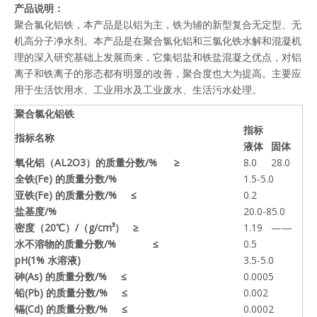
产品说明
：
聚合氯化铝铁，本产品是以铝为主，铁为辅的新型复合无定型、无
机高分子净水剂。本产品是在聚合氯化铝和三氯化铁水解和混凝机
理的深入研究基础上发展而来，它集铝盐和铁盐混凝之优点，对铝
离子和铁离子的形态都有明显的改善，聚合度也大为提高。主要应
用于生活饮用水、工业用水及工业废水、生活污水处理。
聚合氯化铝铁
指标
指标名称
液体
固体
氧化铝（AL2O3）的质量分数/% ≥
8.0
28.0
全铁(Fe) 的质量分数/%
1.5-5.0
亚铁(Fe) 的质量分数/% ≤
0.2
盐基度/%
20.0-85.0
密度（20℃）/（g/cm³） ≥
1.19
——
水不溶物的质量分数/% ≤
0.5
pH(1% 水溶液)
3.5-5.0
砷(As) 的质量分数/% ≤
0.0005
铅(Pb) 的质量分数/% ≤
0.002
镉(Cd) 的质量分数/% ≤
0.0002