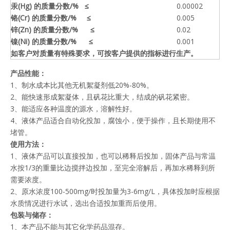
汞(Hg) 的质量分数/% ≤
0.00002
铬(Cr) 的质量分数/% ≤
0.005
锌(Zn) 的质量分数/% ≤
0.02
镍(Ni) 的质量分数/% ≤
0.001
如客户对质量有特殊要求，可按客户提供的指标进行生产。
产品性能：
1、制水成本比其他无机絮凝剂低20%-80%。
2、能快速形成絮凝体，且矾花比重大，结成的矾花紧密。
3、能适应各种温度的源水，溶解性好。
4、液体产品适合自动化投加，腐蚀小，便于操作，且长期使用不
堵管。
使用方法：
1、液体产品可以直接投加，也可以稀释后投加，固体产品与常温
水按1/3的重量比边搅拌边投加，至完全溶解后，再加水稀释到所
需要浓度。
2、原水浓度100-500mg/时投加量为3-6mg/L，具体投加时应根据
水质情况进行水试，选出合适投加重而后使用。
包装与储存：
1、本产品不能与其它化学药品混存。