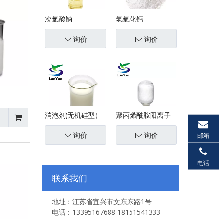
次氯酸钠
氢氧化钙
询价
询价
消泡剂(无机硅型）
聚丙烯酰胺阳离子
询价
询价
邮箱
电话
联系我们
地址：江苏省宜兴市文东东路1号
电话：13395167688 18151541333